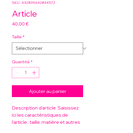
SKU : 632835642834572
Article
Prix
40,00 €
Taille
*
Quantité
*
Ajouter au panier
Description d'article. Saisissez 
ici les caractéristiques de 
l'article : taille, matière et autres 
informations utiles.